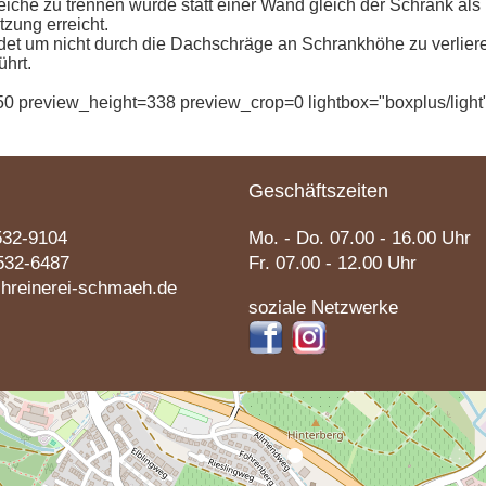
che zu trennen wurde statt einer Wand gleich der Schrank als 
zung erreicht.
et um nicht durch die Dachschräge an Schrankhöhe zu verlier
ührt.
0 preview_height=338 preview_crop=0 lightbox="boxplus/light"}
Geschäftszeiten
532-9104
Mo. - Do. 07.00 - 16.00 Uhr
532-6487
Fr. 07.00 - 12.00 Uhr
hreinerei-schmaeh.de
soziale Netzwerke