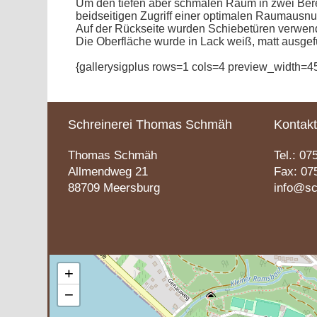
Um den tiefen aber schmalen Raum in zwei Berei
beidseitigen Zugriff einer optimalen Raumausnut
Auf der Rückseite wurden Schiebetüren verwend
Die Oberfläche wurde in Lack weiß, matt ausgef
{gallerysigplus rows=1 cols=4 preview_width=45
Schreinerei Thomas Schmäh
Kontakt
Thomas Schmäh
Tel.:
07
Allmendweg 21
Fax: 07
88709 Meersburg
info@sc
+
−