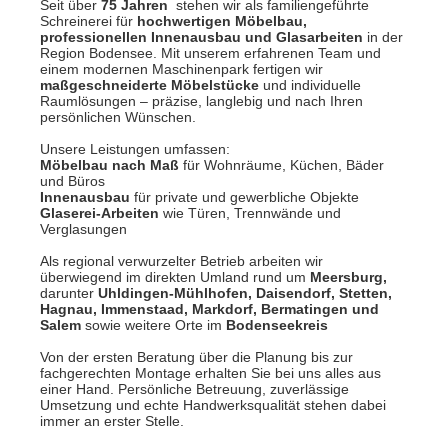
Seit über
75 Jahren
stehen wir als familiengeführte
Schreinerei für
hochwertigen Möbelbau,
professionellen Innenausbau und Glasarbeiten
in der
Region Bodensee. Mit unserem erfahrenen Team und
einem modernen Maschinenpark fertigen wir
maßgeschneiderte Möbelstücke
und individuelle
Raumlösungen – präzise, langlebig und nach Ihren
persönlichen Wünschen.
Unsere Leistungen umfassen:
Möbelbau nach Maß
für Wohnräume, Küchen, Bäder
und Büros
Innenausbau
für private und gewerbliche Objekte
Glaserei-Arbeiten
wie Türen, Trennwände und
Verglasungen
Als regional verwurzelter Betrieb arbeiten wir
überwiegend im direkten Umland rund um
Meersburg,
darunter
Uhldingen-Mühlhofen, Daisendorf, Stetten,
Hagnau, Immenstaad, Markdorf, Bermatingen und
Salem
sowie weitere Orte im
Bodenseekreis
Von der ersten Beratung über die Planung bis zur
fachgerechten Montage erhalten Sie bei uns alles aus
einer Hand. Persönliche Betreuung, zuverlässige
Umsetzung und echte Handwerksqualität stehen dabei
immer an erster Stelle.